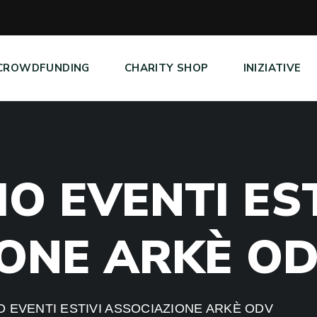
CROWDFUNDING
CHARITY SHOP
INIZIATIVE
I
O
E
V
E
N
T
I
E
S
O
N
E
A
R
K
È
O
 EVENTI ESTIVI ASSOCIAZIONE ARKÈ ODV