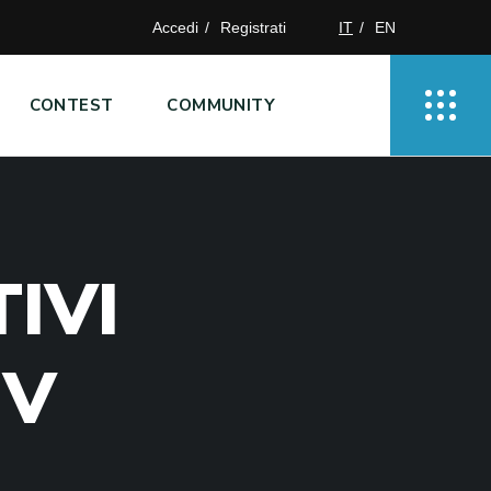
Accedi
Registrati
IT
EN
CONTEST
COMMUNITY
T
I
V
I
D
V