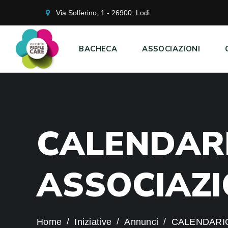
Via Solferino, 1 - 26900, Lodi
BACHECA
ASSOCIAZIONI
C
A
L
E
N
D
A
R
A
S
S
O
C
I
A
Z
I
Home
Iniziative
Annunci
CALENDARIO