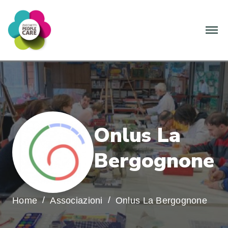
O
n
l
u
s
L
a
B
e
r
g
o
g
n
o
n
e
Home
Associazioni
Onlus La Bergognone