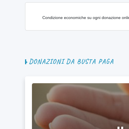
Condizione economiche su ogni donazione onl
D
O
N
A
Z
I
O
N
I
D
A
B
U
S
T
A
P
A
G
A