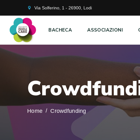
Via Solferino, 1 - 26900, Lodi
BACHECA
ASSOCIAZIONI
C
r
o
w
d
f
u
n
d
Home
Crowdfunding