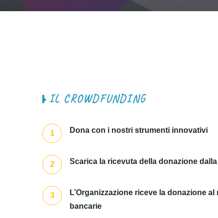
I
L
C
R
O
W
D
F
U
N
D
I
N
G
Dona con i nostri strumenti innovativi
1
Scarica la ricevuta della donazione dall
2
L’Organizzazione riceve la donazione al
3
bancarie