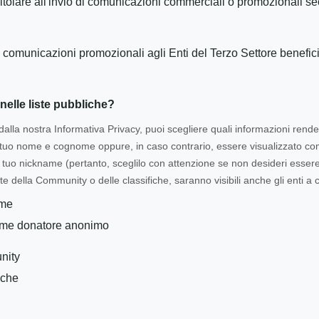
itolare all'invio di comunicazioni commerciali o promozionali se
 comunicazioni promozionali agli Enti del Terzo Settore benefic
nelle liste pubbliche?
dalla nostra Informativa Privacy, puoi scegliere quali informazioni rende
l tuo nome e cognome oppure, in caso contrario, essere visualizzato 
tuo nickname (pertanto, sceglilo con attenzione se non desideri essere i
te della Community o delle classifiche, saranno visibili anche gli enti a c
ome
ome donatore anonimo
nity
iche