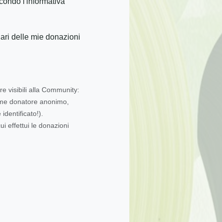
condo l'informativa
iari delle mie donazioni
re visibili alla Community:
come donatore anonimo,
dentificato!).
ui effettui le donazioni